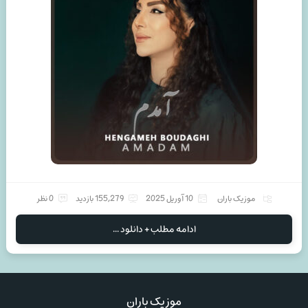
موزیک باران
10 آوریل 2025
155,279 بازدید
0 نظر
ادامه مطلب + دانلود ...
موزیک باران