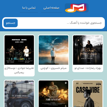
صفحه اصلی
تماس با ما
جستجو
بهزاد رضازاده - صدای تو
میثم خسروی - کوچنی
علیرضا جوادی - نوستالژی
ریمیکس