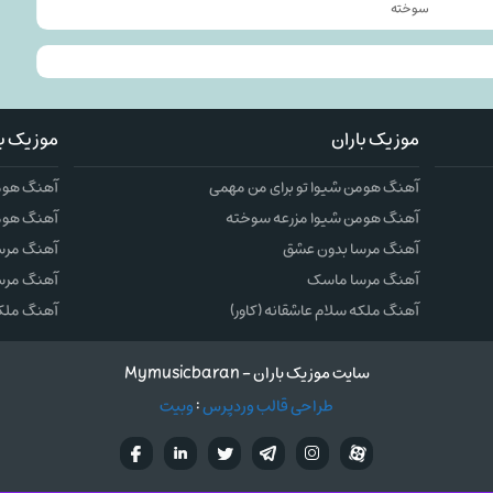
سوخته
موزیک باران
موزیک با
آهنگ هومن شیوا تو برای من مهمی
آهنگ هومن
آهنگ هومن شیوا مزرعه سوخته
آهنگ هوم
آهنگ مرسا بدون عشق
آهنگ مرس
آهنگ مرسا ماسک
آهنگ مرس
آهنگ ملکه سلام عاشقانه (کاور)
آهنگ ملکه 
سایت موزیک باران - Mymusicbaran
طراحی قالب وردپرس
:
وبیت
آپارات
تلگرام
تويتر
اینستاگرام
لینکدین
فيسب