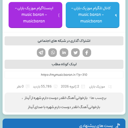
کانال تلگرام موزیک باران -
اینستاگرام موزیک باران -
music baran -
music baran -
musicbaran
musicbaran
اشتراک گذاری در شبکه های اجتماعی
تویتر
فیسوک
لینکدین
واتساپ
تلگرام
لینک کوتاه مطلب
موزیک باران
2 ژانویه 2026
55,786 بازدید
0 نظر
برچسب ها :
بازخوانی آهنگ انقدر دوست دارم شهره از آیناز
،
بازخوانی آهنگ انقدر دوست دارم شهره با صدای آیناز
پست های پیشنهادی