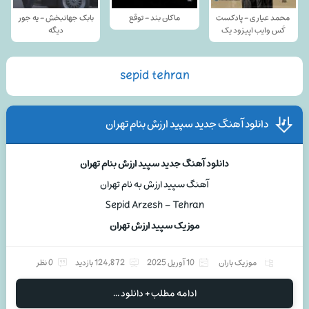
محمد عیاری - پادکست
ماکان بند - توقع
بابک جهانبخش - یه جور
کَس وایب اپیزود یک
دیگه
sepid tehran
دانلود آهنگ جدید سپید ارزش بنام تهران
دانلود آهنگ جدید سپید ارزش بنام تهران
آهنگ سپید ارزش به نام تهران
Sepid Arzesh – Tehran
موزیک سپید ارزش تهران
موزیک باران
10 آوریل 2025
124,872 بازدید
0 نظر
ادامه مطلب + دانلود ...