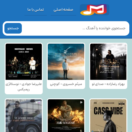
صفحه اصلی
تماس با ما
جستجو
بهزاد رضازاده - صدای تو
میثم خسروی - کوچنی
علیرضا جوادی - نوستالژی
ریمیکس