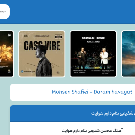
Mohsen Shafiei – Daram havayat
یعی بنام دارم هوایت
آهنگ محسن شفیعی بنام دارم هوایت