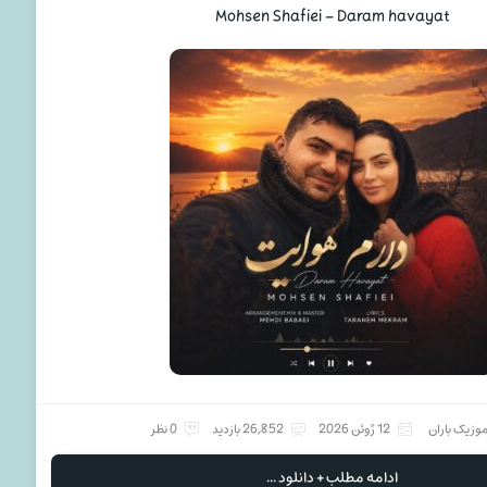
Mohsen Shafiei – Daram havayat
وزیک باران
12 ژوئن 2026
26,852 بازدید
0 نظر
ادامه مطلب + دانلود ...