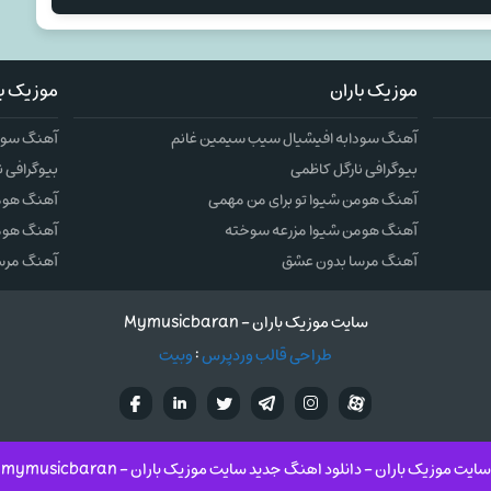
موزیک باران
موزیک با
آهنگ سودابه افیشیال سیب سیمین غانم
آهنگ سودا
بیوگرافی نارگل کاظمی
بیوگرافی ن
آهنگ هومن شیوا تو برای من مهمی
آهنگ هومن
آهنگ هومن شیوا مزرعه سوخته
آهنگ هوم
آهنگ مرسا بدون عشق
آهنگ مرس
سایت موزیک باران - Mymusicbaran
طراحی قالب وردپرس
:
وبیت
آپارات
تلگرام
تويتر
اینستاگرام
لینکدین
فيسب
سایت موزیک باران - دانلود اهنگ جدید سایت موزیک باران - mymusicbaran