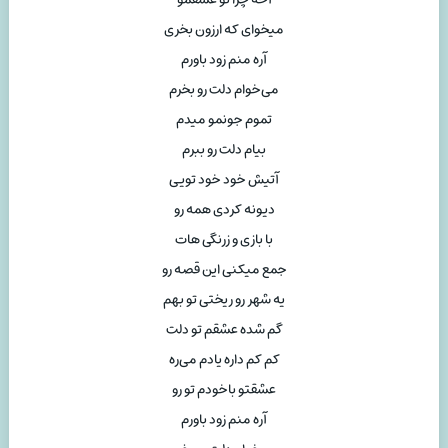
میخوای که ارزون بخری
آره منم زود باورم
می‌خوام دلت رو بخرم
تموم جونمو میدم
بیام دلت رو ببرم
آتیش خود خود تویی
دیونه کردی همه رو
با بازی و زرنگی هات
جمع میکنی این قصه رو
یه شهر رو ریختی تو بهم
گم شده عشقم تو دلت
کم کم داره یادم می‌ره
عشقتو باخودم تو رو
آره منم زود باورم