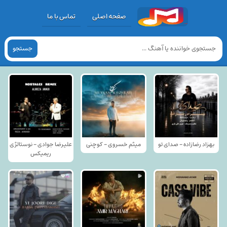
صفحه اصلی
تماس با ما
جستجو
بهزاد رضازاده - صدای تو
میثم خسروی - کوچنی
علیرضا جوادی - نوستالژی
ریمیکس