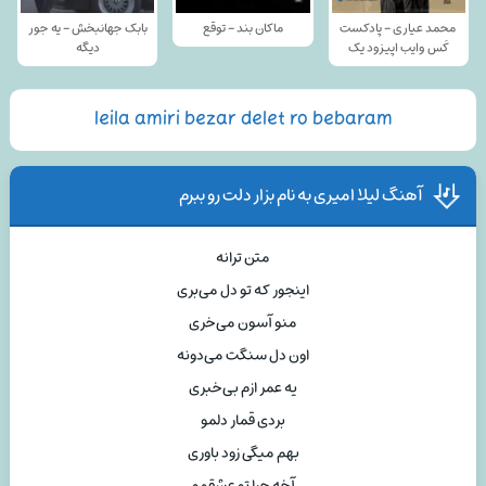
محمد عیاری - پادکست
ماکان بند - توقع
بابک جهانبخش - یه جور
کَس وایب اپیزود یک
دیگه
leila amiri bezar delet ro bebaram
آهنگ لیلا امیری به نام بزار دلت رو ببرم
متن ترانه
اینجور که تو دل می‌بری
منو آسون می‌خری
اون دل سنگت می‌دونه
یه عمر ازم بی‌خبری
بردی قمار دلمو
بهم میگی زود باوری
آخه چرا تو عشقمو