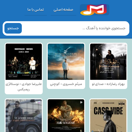
صفحه اصلی
تماس با ما
جستجو
بهزاد رضازاده - صدای تو
میثم خسروی - کوچنی
علیرضا جوادی - نوستالژی
ریمیکس