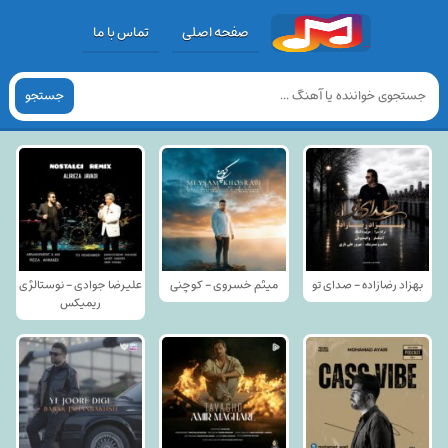
صفحه اصلی
تماس با ما
جستجو
بهزاد رضازاده - صدای تو
میثم خسروی - کوچنی
علیرضا جوادی - نوستالژی
ریمیکس