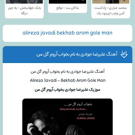
محمد عیاری - پادکست
ماکان بند - توقع
بابک جهانبخش - یه جور
کَس وایب اپیزود یک
دیگه
alireza javadi bekhab arom gole man
آهنگ علیرضا جوادی به نام بخواب آروم گل من
آهنگ علیرضا جوادی به نام بخواب آروم گل من
Alireza Javadi – Bekhab Arom Gole Man
موزیک علیرضا جوادی بخواب آروم گل من