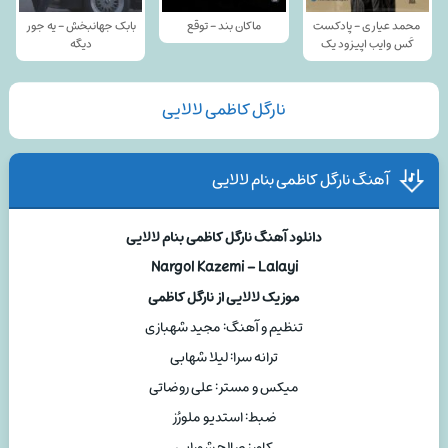
محمد عیاری - پادکست
ماکان بند - توقع
بابک جهانبخش - یه جور
کَس وایب اپیزود یک
دیگه
نارگل کاظمی لالایی
آهنگ نارگل کاظمی بنام لالایی
دانلود آهنگ نارگل کاظمی بنام لالایی
Nargol Kazemi – Lalayi
موزیک لالایی از نارگل کاظمی
تنظیم و آهنگ: مجید شهبازی
ترانه سرا: لیلا شهابی
میکس و مستر: علی روضاتی
ضبط: استدیو ملورُز
کاور: صالح شورابی