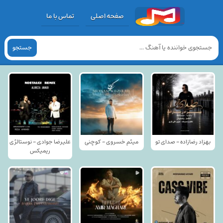
صفحه اصلی
تماس با ما
جستجو
بهزاد رضازاده - صدای تو
میثم خسروی - کوچنی
علیرضا جوادی - نوستالژی
ریمیکس