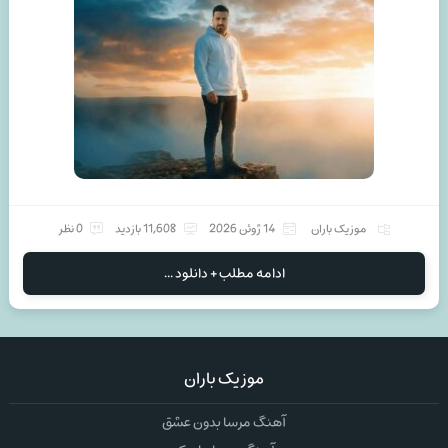
موزیک باران
14 ژوئن 2026
11,608 بازدید
0 نظر
ادامه مطلب + دانلود ...
موزیک باران
آهنگ مرسا بدون عشق