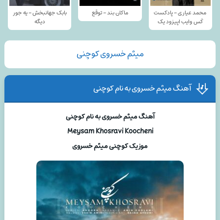
محمد عیاری - پادکست
ماکان بند - توقع
بابک جهانبخش - یه جور
کَس وایب اپیزود یک
دیگه
میثم خسروی کوچنی
آهنگ میثم خسروی به نام کوچنی
آهنگ میثم خسروی به نام کوچنی
Meysam Khosravi Koocheni
موزیک کوچنی میثم خسروی