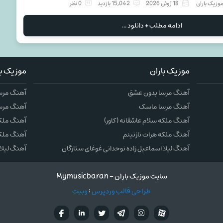
وزیک باران
18 ژوئن 2026
15,042 بازدید
0 نظر
ادامه مطلب + دانلود ...
موزیک باران
موزیک با
آهنگ مرسا بدون عشق
آهنگ مرس
آهنگ مرسا ماسک
آهنگ مرس
آهنگ ملکه سلام عاشقانه (کاور)
آهنگ ملکه 
آهنگ ملکه هرات نازنینم
آهنگ ملکه
آهنگ لیلا اسماعیل زاده نوحدانی غوغای ستارگان
آهنگ لیلا 
سایت موزیک باران - Mymusicbaran
طراحی قالب وردپرس
:
وبیت
آپارات
تلگرام
تويتر
اینستاگرام
لینکدین
فيسب