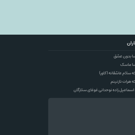
ران
ا بدون عشق
ا ماسک
سلام عاشقانه (کاور)
 هرات نازنینم
اسماعیل زاده نوحدانی غوغای ستارگان
وک