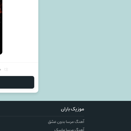
م
موزیک باران
آهنگ مرسا بدون عشق
آهنگ مرسا ماسک