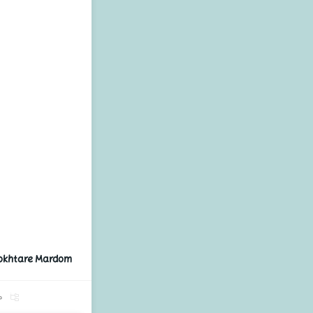
Dokhtare Mardom
م