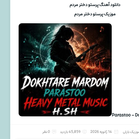
دانلود آهنگ پرستو دختر مردم
موزیک پرستو دختر مردم
Parastoo – 
وزیک باران
14 ژانویه 2026
45,859 بازدید
0 نظر