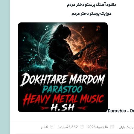
دانلود آهنگ پرستو دختر مردم
موزیک پرستو دختر مردم
Parastoo – 
وزیک باران
14 ژانویه 2026
45,862 بازدید
0 نظر