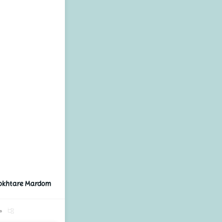
Dokhtare Mardom
م