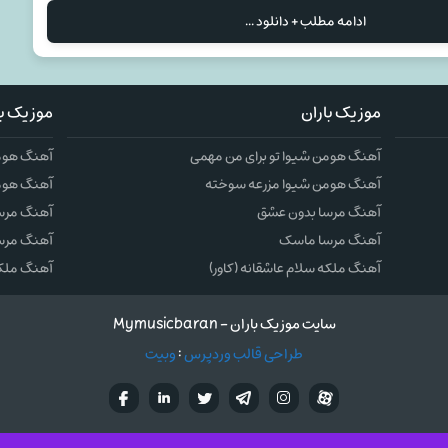
ادامه مطلب + دانلود ...
موزیک باران
موزیک با
آهنگ هومن شیوا تو برای من مهمی
آهنگ هومن
آهنگ هومن شیوا مزرعه سوخته
آهنگ هوم
آهنگ مرسا بدون عشق
آهنگ مرس
آهنگ مرسا ماسک
آهنگ مرس
آهنگ ملکه سلام عاشقانه (کاور)
آهنگ ملکه 
سایت موزیک باران - Mymusicbaran
طراحی قالب وردپرس
:
وبیت
آپارات
تلگرام
تويتر
اینستاگرام
لینکدین
فيسب