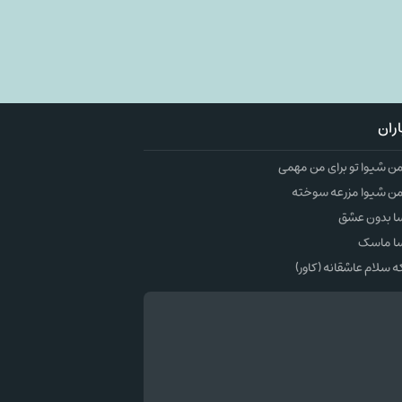
ران
 شیوا تو برای من مهمی
ن شیوا مزرعه سوخته
ا بدون عشق
ا ماسک
سلام عاشقانه (کاور)
وک