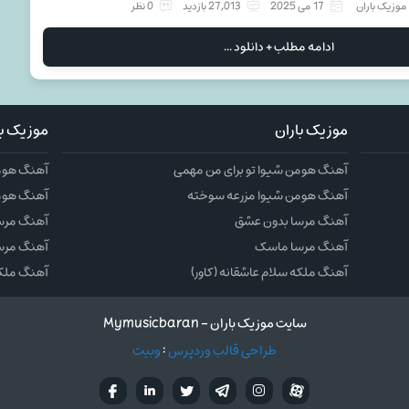
موزیک باران
17 می 2025
27,013 بازدید
0 نظر
ادامه مطلب + دانلود ...
موزیک باران
موزیک با
آهنگ هومن شیوا تو برای من مهمی
آهنگ هومن
آهنگ هومن شیوا مزرعه سوخته
آهنگ هوم
آهنگ مرسا بدون عشق
آهنگ مرس
آهنگ مرسا ماسک
آهنگ مرس
آهنگ ملکه سلام عاشقانه (کاور)
آهنگ ملکه 
سایت موزیک باران - Mymusicbaran
طراحی قالب وردپرس
:
وبیت
آپارات
تلگرام
تويتر
اینستاگرام
لینکدین
فيسب