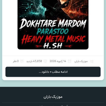
موزیک باران
14 ژانویه 2026
45,858 بازدید
0 نظر
ادامه مطلب + دانلود ...
موزیک باران