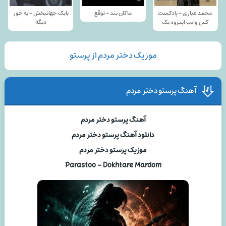
محمد عیاری - پادکست
ماکان بند - توقع
بابک جهانبخش - یه جور
کَس وایب اپیزود یک
دیگه
موزیک دختر مردم از پرستو
آهنگ پرستو دختر مردم
آهنگ پرستو دختر مردم
دانلود آهنگ پرستو دختر مردم
موزیک پرستو دختر مردم
Parastoo – Dokhtare Mardom