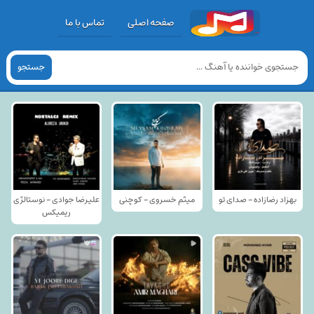
صفحه اصلی
تماس با ما
جستجو
بهزاد رضازاده - صدای تو
میثم خسروی - کوچنی
علیرضا جوادی - نوستالژی
ریمیکس