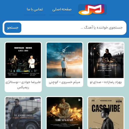
صفحه اصلی
تماس با ما
جستجو
بهزاد رضازاده - صدای تو
میثم خسروی - کوچنی
علیرضا جوادی - نوستالژی
ریمیکس