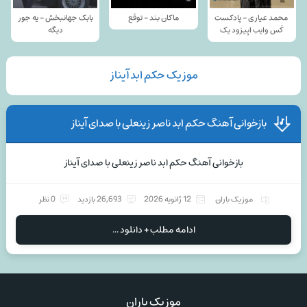
محمد عیاری - پادکست
ماکان بند - توقع
بابک جهانبخش - یه جور
کَس وایب اپیزود یک
دیگه
موزیک حکم ابد آیناز
بازخوانی آهنگ حکم ابد ناصر زینعلی با صدای آیناز
بازخوانی آهنگ حکم ابد ناصر زینعلی با صدای آیناز
موزیک باران
12 ژانویه 2026
26,693 بازدید
0 نظر
ادامه مطلب + دانلود ...
موزیک باران