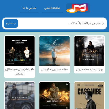
صفحه اصلی
تماس با ما
جستجو
بهزاد رضازاده - صدای تو
میثم خسروی - کوچنی
علیرضا جوادی - نوستالژی
ریمیکس