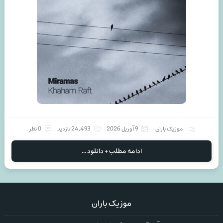
موزیک باران
9 آوریل 2026
24,493 بازدید
0 نظر
ادامه مطلب + دانلود ...
موزیک باران