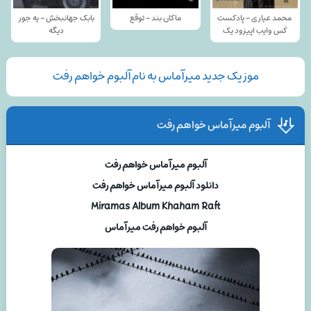
محمد عیاری - پادکست
ماکان بند - توقع
بابک جهانبخش - یه جور
کَس وایب اپیزود یک
دیگه
موزیک جدید میرآماس به نام آلبوم خواهم رفت
آلبوم میرآماس خواهم رفت
آلبوم میرآماس خواهم رفت
دانلود آلبوم میرآماس خواهم رفت
Miramas Album Khaham Raft
آلبوم خواهم رفت میرآماس