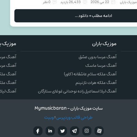
وزیک باران
22 می 2026
26,433 بازدید
0 نظر
ادامه مطلب + دانلود ...
موزیک باران
موزیک با
آهنگ مرسا بدون عشق
آهنگ مرس
آهنگ مرسا ماسک
آهنگ مرس
آهنگ ملکه سلام عاشقانه (کاور)
آهنگ ملکه 
آهنگ ملکه هرات نازنینم
آهنگ ملکه
آهنگ لیلا اسماعیل زاده نوحدانی غوغای ستارگان
آهنگ لیلا 
سایت موزیک باران - Mymusicbaran
طراحی قالب وردپرس
:
وبیت
آپارات
تلگرام
تويتر
اینستاگرام
لینکدین
فيسب