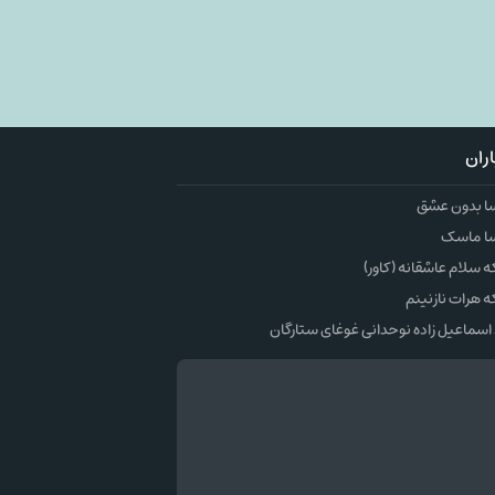
ران
ا بدون عشق
ا ماسک
سلام عاشقانه (کاور)
 هرات نازنینم
اسماعیل زاده نوحدانی غوغای ستارگان
وک