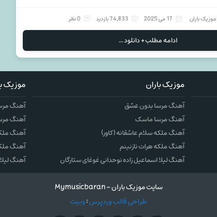
موزیک باران
17 می 2025
74,833 بازدید
0 نظر
ادامه مطلب + دانلود ...
موزیک باران
موزیک با
آهنگ مرسا بدون عشق
آهنگ مرس
آهنگ مرسا ماسک
آهنگ مرس
آهنگ ملکه سلام عاشقانه (کاور)
آهنگ ملکه 
آهنگ ملکه هرات نازنینم
آهنگ ملکه
آهنگ لیلا اسماعیل زاده نوحدانی غوغای ستارگان
آهنگ لیلا 
سایت موزیک باران - Mymusicbaran
طراحی قالب وردپرس
:
وبیت