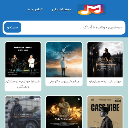
صفحه اصلی
تماس با ما
جستجو
بهزاد رضازاده - صدای تو
میثم خسروی - کوچنی
علیرضا جوادی - نوستالژی
ریمیکس