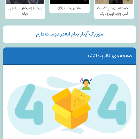
محمد عیاری - پادکست
ماکان بند - توقع
بابک جهانبخش - یه جور
کَس وایب اپیزود یک
دیگه
موزیک آیناز بنام انقدر دوست دارم
صفحه مورد نظر پیدا نشد