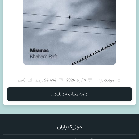
موزیک باران
9 آوریل 2026
24,494 بازدید
0 نظر
ادامه مطلب + دانلود ...
موزیک باران