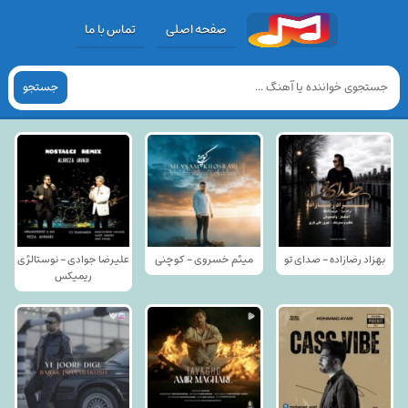
صفحه اصلی
تماس با ما
جستجو
بهزاد رضازاده - صدای تو
میثم خسروی - کوچنی
علیرضا جوادی - نوستالژی
ریمیکس