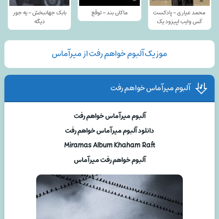
محمد عیاری - پادکست
ماکان بند - توقع
بابک جهانبخش - یه جور
کَس وایب اپیزود یک
دیگه
موزیک آلبوم خواهم رفت از میرآماس
آلبوم میرآماس خواهم رفت
آلبوم میرآماس خواهم رفت
دانلود آلبوم میرآماس خواهم رفت
Miramas Album Khaham Raft
آلبوم خواهم رفت میرآماس