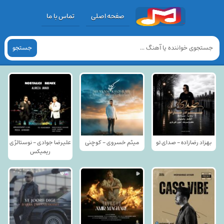
صفحه اصلی
تماس با ما
جستجو
بهزاد رضازاده - صدای تو
میثم خسروی - کوچنی
علیرضا جوادی - نوستالژی
ریمیکس