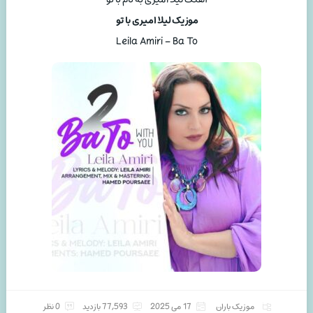
موزیک لیلا امیری با تو
Leila Amiri – Ba To
موزیک باران
17 می 2025
77,593 بازدید
0 نظر