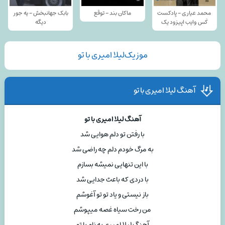
محمد عیاری - پادکست
ماکان بند - توقع
بابک جهانبخش - یه جور
کَس وایب اپیزود یک
دیگه
موزیک‌لیلا امیری با تو
آهنگ لیلا امیری با تو
آهنگ لیلا امیری با تو
با رفتن تو دلم هوایی شد
به مرگ خودم دلم چه راضی شد
با این تنهایی نمیشه بسازم
با دردی که باعث جدایی شد
باز نیستی و یاد تو تو آغوشم
من رخت سیاه غصه میپوشم
آهنگ لیلا امیری به نام با تو