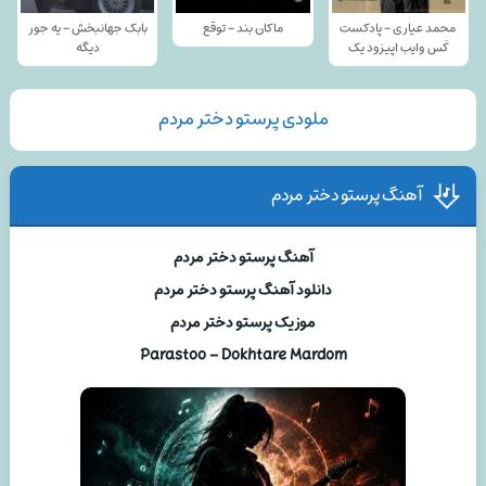
محمد عیاری - پادکست
ماکان بند - توقع
بابک جهانبخش - یه جور
کَس وایب اپیزود یک
دیگه
ملودی پرستو دختر مردم
آهنگ پرستو دختر مردم
آهنگ پرستو دختر مردم
دانلود آهنگ پرستو دختر مردم
موزیک پرستو دختر مردم
Parastoo – Dokhtare Mardom