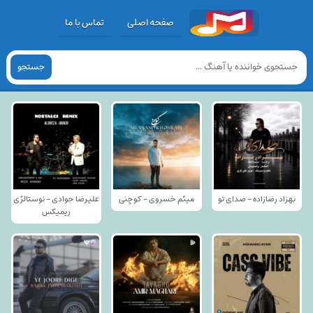
صفحه اصلی
تماس با ما
جستجو
بهزاد رضازاده - صدای تو
میثم خسروی - کوچنی
علیرضا جوادی - نوستالژی
ریمیکس