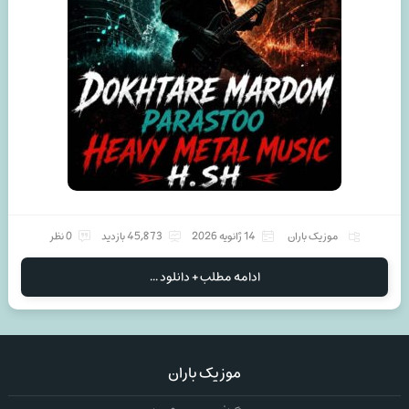
موزیک باران
14 ژانویه 2026
45,873 بازدید
0 نظر
ادامه مطلب + دانلود ...
موزیک باران