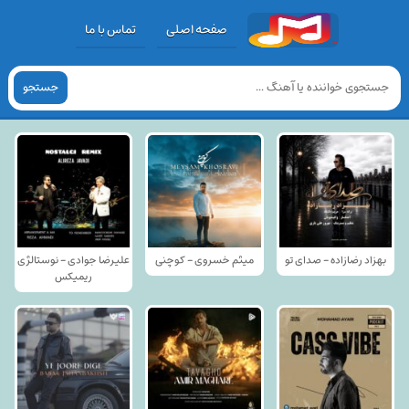
صفحه اصلی
تماس با ما
جستجو
بهزاد رضازاده - صدای تو
میثم خسروی - کوچنی
علیرضا جوادی - نوستالژی
ریمیکس