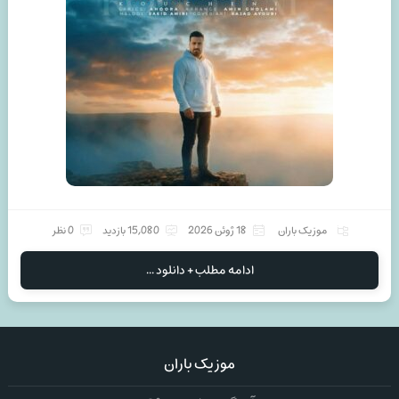
موزیک باران
18 ژوئن 2026
15,080 بازدید
0 نظر
ادامه مطلب + دانلود ...
موزیک باران