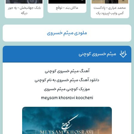
محمد عیاری - پادکست
ماکان بند - توقع
بابک جهانبخش - یه جور
کَس وایب اپیزود یک
دیگه
ملودی میثم خسروی
میثم خسروی کوچنی
آهنگ میثم خسروی کوچنی
دانلود آهنگ میثم خسروی به نام کوچنی
موزیک کوچنی میثم خسروی
meysam khosravi koocheni