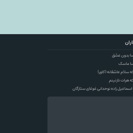
ران
ا بدون عشق
ا ماسک
سلام عاشقانه (کاور)
 هرات نازنینم
اسماعیل زاده نوحدانی غوغای ستارگان
وک