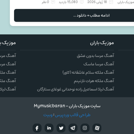
وزیک باران
18 ژوئن 2026
15,080 بازدید
0 نظر
ادامه مطلب + دانلود ...
موزیک باران
موزیک با
آهنگ مرسا بدون عشق
آهنگ مرس
آهنگ مرسا ماسک
آهنگ مرس
آهنگ ملکه سلام عاشقانه (کاور)
آهنگ ملکه 
آهنگ ملکه هرات نازنینم
آهنگ ملکه
آهنگ لیلا اسماعیل زاده نوحدانی غوغای ستارگان
آهنگ لیلا 
سایت موزیک باران - Mymusicbaran
طراحی قالب وردپرس
:
وبیت
آپارات
تلگرام
تويتر
اینستاگرام
لینکدین
فيسب