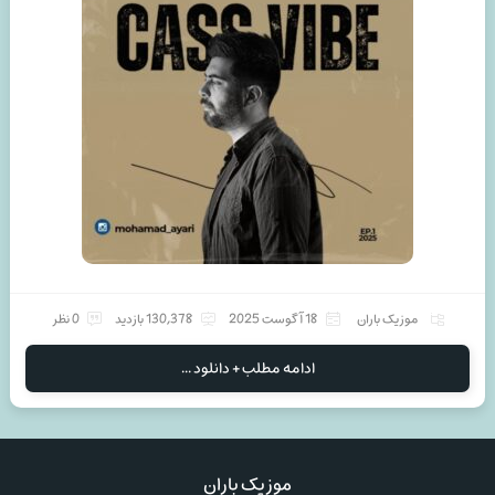
موزیک باران
18 آگوست 2025
130,378 بازدید
0 نظر
ادامه مطلب + دانلود ...
موزیک باران