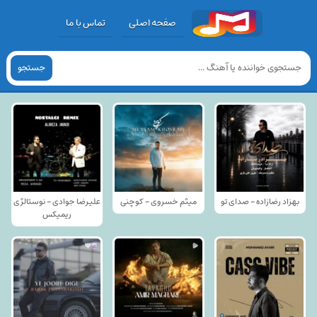
صفحه اصلی
تماس با ما
جستجو
بهزاد رضازاده - صدای تو
میثم خسروی - کوچنی
علیرضا جوادی - نوستالژی
ریمیکس