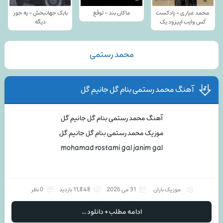
محمد عیاری - پادکست
ماکان بند - توقع
بابک جهانبخش - یه جور
کَس وایب اپیزود یک
دیگه
محمد رستمی
آهنگ محمد رستمی بنام گل جانیم گل
آهنگ محمد رستمی بنام گل جانیم گل
موزیک محمد رستمی بنام گل جانیم گل
mohamad rostami gal janim gal
موزیک باران
31 می 2026
11,848 بازدید
0 نظر
ادامه مطلب + دانلود ...