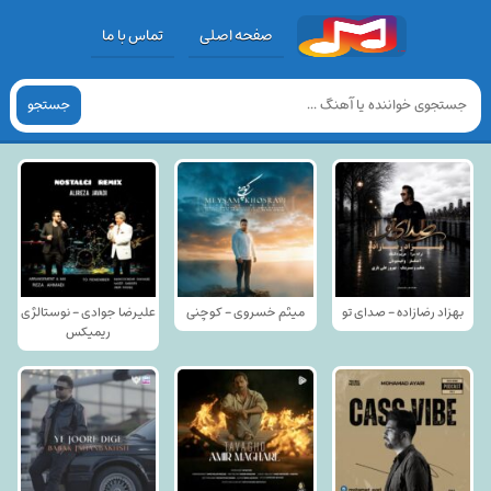
صفحه اصلی
تماس با ما
جستجو
بهزاد رضازاده - صدای تو
میثم خسروی - کوچنی
علیرضا جوادی - نوستالژی
ریمیکس