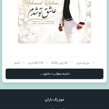
موزیک باران
26 ژوئن 2026
86,716 بازدید
0 نظر
ادامه مطلب + دانلود ...
موزیک باران