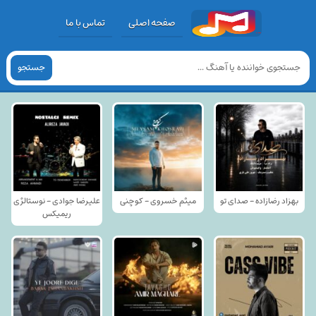
صفحه اصلی
تماس با ما
جستجو
بهزاد رضازاده - صدای تو
میثم خسروی - کوچنی
علیرضا جوادی - نوستالژی
ریمیکس