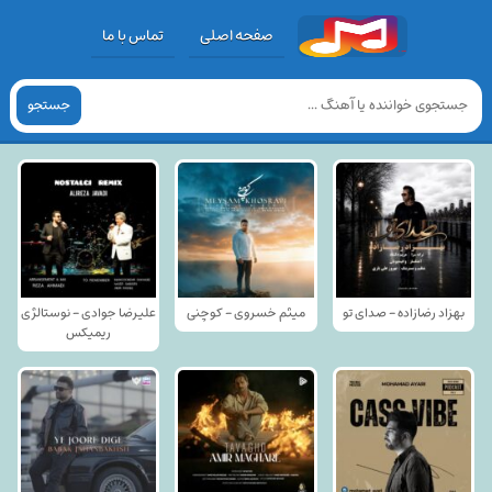
صفحه اصلی
تماس با ما
جستجو
بهزاد رضازاده - صدای تو
میثم خسروی - کوچنی
علیرضا جوادی - نوستالژی
ریمیکس