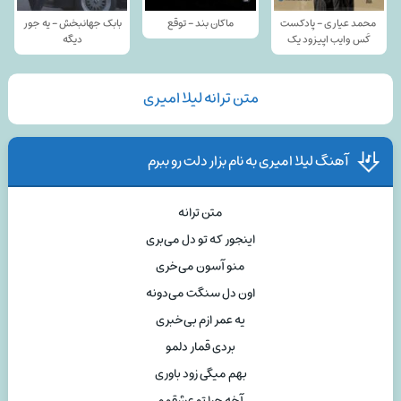
محمد عیاری - پادکست
ماکان بند - توقع
بابک جهانبخش - یه جور
کَس وایب اپیزود یک
دیگه
متن ترانه لیلا امیری
آهنگ لیلا امیری به نام بزار دلت رو ببرم
متن ترانه
اینجور که تو دل می‌بری
منو آسون می‌خری
اون دل سنگت می‌دونه
یه عمر ازم بی‌خبری
بردی قمار دلمو
بهم میگی زود باوری
آخه چرا تو عشقمو