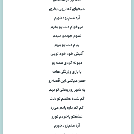
میخوای که ارزون بخری
آره منم زود باورم
می‌خوام دلت رو بخرم
تموم جونمو میدم
بیام دلت رو ببرم
آتیش خود خود تویی
دیونه کردی همه رو
با بازی و زرنگی هات
جمع میکنی این قصه رو
یه شهر رو ریختی تو بهم
گم شده عشقم تو دلت
کم کم داره یادم می‌ره
عشقتو باخودم تو رو
آره منم زود باورم