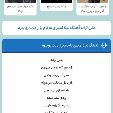
محمد عیاری - پادکست
ماکان بند - توقع
بابک جهانبخش - یه جور
کَس وایب اپیزود یک
دیگه
متن ترانه آهنگ لیلا امیری به نام بزار دلت رو ببرم
آهنگ لیلا امیری به نام بزار دلت رو ببرم
متن ترانه
اینجور که تو دل می‌بری
منو آسون می‌خری
اون دل سنگت می‌دونه
یه عمر ازم بی‌خبری
بردی قمار دلمو
بهم میگی زود باوری
آخه چرا تو عشقمو