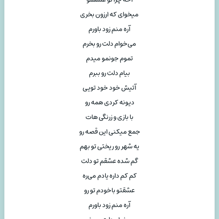
میخوای که ارزون بخری
آره منم زود باورم
می‌خوام دلت رو بخرم
تموم جونمو میدم
بیام دلت رو ببرم
آتیش خود خود تویی
دیونه کردی همه رو
با بازی و زرنگی هات
جمع میکنی این قصه رو
یه شهر رو ریختی تو بهم
گم شده عشقم تو دلت
کم کم داره یادم می‌ره
عشقتو باخودم تو رو
آره منم زود باورم