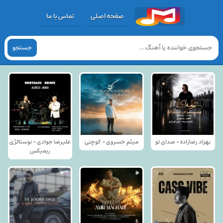
صفحه اصلی
تماس با ما
جستجو
بهزاد رضازاده - صدای تو
میثم خسروی - کوچنی
علیرضا جوادی - نوستالژی
ریمیکس