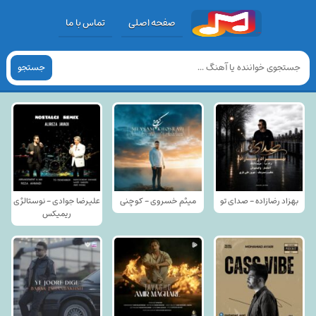
صفحه اصلی
تماس با ما
جستجو
بهزاد رضازاده - صدای تو
میثم خسروی - کوچنی
علیرضا جوادی - نوستالژی
ریمیکس