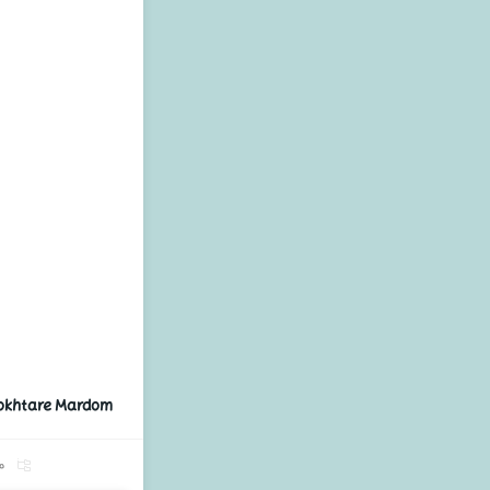
Dokhtare Mardom
م