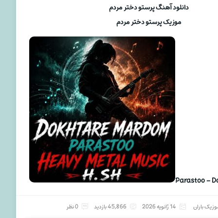
دانلود آهنگ پرستو دختر مردم
موزیک پرستو دختر مردم
Parastoo – 
وزیک باران
14 ژانویه 2026
45,866 بازدید
0 نظر