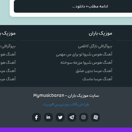
ادامه مطلب + دانلود ...
موزیک باران
موزیک با
بیوگرافی نارگل کاظمی
بیوگرافی ن
آهنگ هومن شیوا تو برای من مهمی
آهنگ هومن
آهنگ هومن شیوا مزرعه سوخته
آهنگ هوم
آهنگ مرسا بدون عشق
آهنگ مرس
آهنگ مرسا ماسک
آهنگ مرس
سایت موزیک باران - Mymusicbaran
طراحی قالب وردپرس
:
وبیت
آپارات
تلگرام
تويتر
اینستاگرام
لینکدین
فيسب