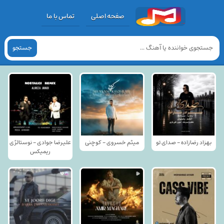
صفحه اصلی
تماس با ما
جستجو
بهزاد رضازاده - صدای تو
میثم خسروی - کوچنی
علیرضا جوادی - نوستالژی
ریمیکس