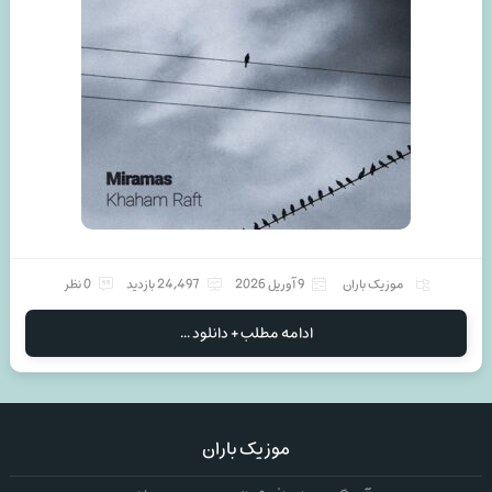
موزیک باران
9 آوریل 2026
24,497 بازدید
0 نظر
ادامه مطلب + دانلود ...
موزیک باران