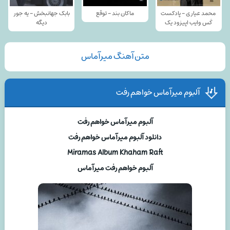
محمد عیاری - پادکست
ماکان بند - توقع
بابک جهانبخش - یه جور
کَس وایب اپیزود یک
دیگه
متن آهنگ میرآماس
آلبوم میرآماس خواهم رفت
آلبوم میرآماس خواهم رفت
دانلود آلبوم میرآماس خواهم رفت
Miramas Album Khaham Raft
آلبوم خواهم رفت میرآماس