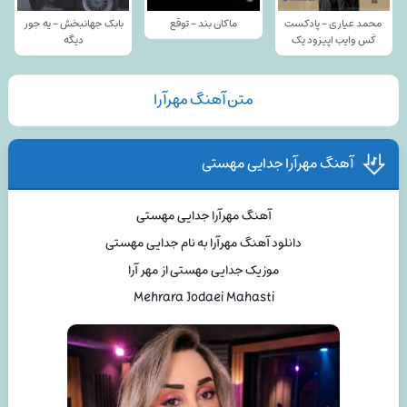
محمد عیاری - پادکست
ماکان بند - توقع
بابک جهانبخش - یه جور
کَس وایب اپیزود یک
دیگه
متن آهنگ مهرآرا
آهنگ مهرآرا جدایی مهستی
آهنگ مهرآرا جدایی مهستی
دانلود آهنگ مهرآرا به نام جدایی مهستی
موزیک جدایی مهستی از مهر آرا
Mehrara Jodaei Mahasti