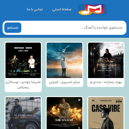
صفحه اصلی
تماس با ما
جستجو
بهزاد رضازاده - صدای تو
میثم خسروی - کوچنی
علیرضا جوادی - نوستالژی
ریمیکس