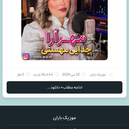
موزیک باران
22 می 2026
26,444 بازدید
0 نظر
ادامه مطلب + دانلود ...
موزیک باران