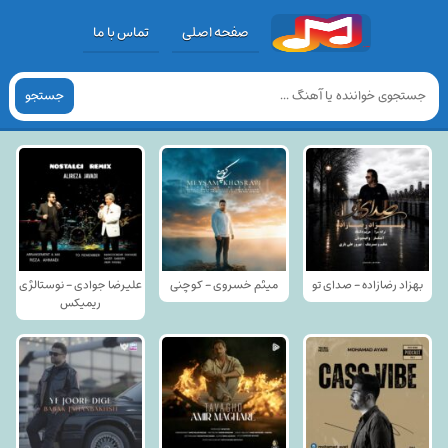
صفحه اصلی
تماس با ما
جستجو
بهزاد رضازاده - صدای تو
میثم خسروی - کوچنی
علیرضا جوادی - نوستالژی
ریمیکس