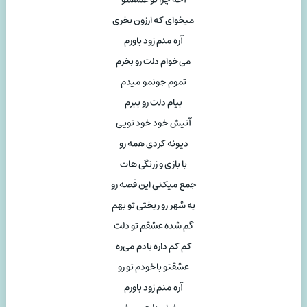
میخوای که ارزون بخری
آره منم زود باورم
می‌خوام دلت رو بخرم
تموم جونمو میدم
بیام دلت رو ببرم
آتیش خود خود تویی
دیونه کردی همه رو
با بازی و زرنگی هات
جمع میکنی این قصه رو
یه شهر رو ریختی تو بهم
گم شده عشقم تو دلت
کم کم داره یادم می‌ره
عشقتو باخودم تو رو
آره منم زود باورم