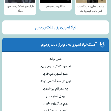
محمد عیاری - پادکست
ماکان بند - توقع
بابک جهانبخش - یه جور
کَس وایب اپیزود یک
دیگه
لیلا امیری بزار دلت رو ببرم
آهنگ لیلا امیری به نام بزار دلت رو ببرم
متن ترانه
اینجور که تو دل می‌بری
منو آسون می‌خری
اون دل سنگت می‌دونه
یه عمر ازم بی‌خبری
بردی قمار دلمو
بهم میگی زود باوری
آخه چرا تو عشقمو