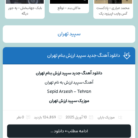
محمد عیاری - پادکست
ماکان بند - توقع
بابک جهانبخش - یه جور
کَس وایب اپیزود یک
دیگه
سپید تهران
دانلود آهنگ جدید سپید ارزش بنام تهران
دانلود آهنگ جدید سپید ارزش بنام تهران
آهنگ سپید ارزش به نام تهران
Sepid Arzesh – Tehran
موزیک سپید ارزش تهران
موزیک باران
10 آوریل 2025
124,869 بازدید
0 نظر
ادامه مطلب + دانلود ...