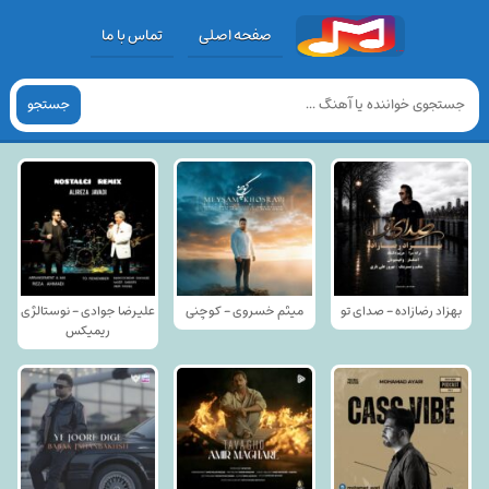
صفحه اصلی
تماس با ما
جستجو
بهزاد رضازاده - صدای تو
میثم خسروی - کوچنی
علیرضا جوادی - نوستالژی
ریمیکس