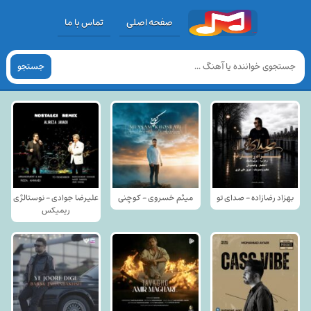
صفحه اصلی
تماس با ما
جستجو
بهزاد رضازاده - صدای تو
میثم خسروی - کوچنی
علیرضا جوادی - نوستالژی
ریمیکس