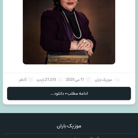
موزیک باران
17 می 2025
27,013 بازدید
0 نظر
ادامه مطلب + دانلود ...
موزیک باران