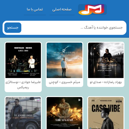
صفحه اصلی
تماس با ما
جستجو
بهزاد رضازاده - صدای تو
میثم خسروی - کوچنی
علیرضا جوادی - نوستالژی
ریمیکس