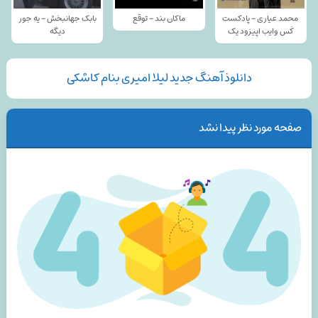
محمد عیاری - پادکست
ماکان بند - توقع
بابک جهانبخش - یه جور
کَس وایب اپیزود یک
دیگه
دانلوذ آهنگ جدید لیلا امیری بنام کاشکی
صفحه مورد نظر پیدا نشد