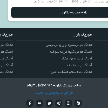
وزیک باران
9 آوریل 2026
24,494 بازدید
0 نظر
ادامه مطلب + دانلود ...
موزیک باران
موزیک با
آهنگ هومن شیوا تو برای من مهمی
آهنگ هومن
آهنگ هومن شیوا مزرعه سوخته
آهنگ هوم
آهنگ مرسا بدون عشق
آهنگ مرس
آهنگ مرسا ماسک
آهنگ مرس
آهنگ ملکه سلام عاشقانه (کاور)
آهنگ ملکه 
سایت موزیک باران - Mymusicbaran
طراحی قالب وردپرس
:
وبیت
آپارات
تلگرام
تويتر
اینستاگرام
لینکدین
فيسب