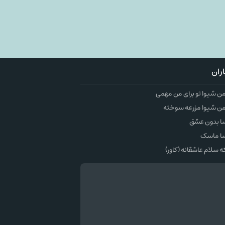
ران
 شیوا تو برای من مهمی
ن شیوا مزرعه سوخته
ا بدون عشق
ا ماسک
سلام عاشقانه (کاور)
وک