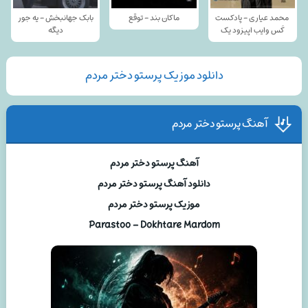
محمد عیاری - پادکست
ماکان بند - توقع
بابک جهانبخش - یه جور
کَس وایب اپیزود یک
دیگه
دانلود موزیک پرستو دختر مردم
آهنگ پرستو دختر مردم
آهنگ پرستو دختر مردم
دانلود آهنگ پرستو دختر مردم
موزیک پرستو دختر مردم
Parastoo – Dokhtare Mardom