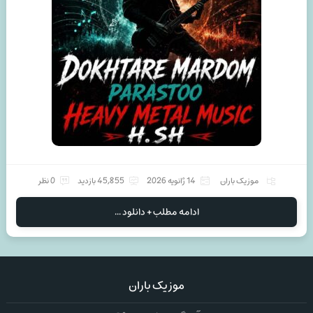
موزیک باران
14 ژانویه 2026
45,855 بازدید
0 نظر
ادامه مطلب + دانلود ...
موزیک باران