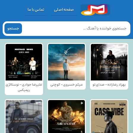
صفحه اصلی
تماس با ما
جستجو
بهزاد رضازاده - صدای تو
میثم خسروی - کوچنی
علیرضا جوادی - نوستالژی
ریمیکس