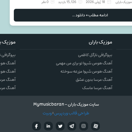
وزیک باران
18 ژوئن 2026
15,126 بازدید
0 نظر
ادامه مطلب + دانلود ...
موزیک باران
موزیک با
بیوگرافی نارگل کاظمی
بیوگرافی ن
آهنگ هومن شیوا تو برای من مهمی
آهنگ هومن
آهنگ هومن شیوا مزرعه سوخته
آهنگ هوم
آهنگ مرسا بدون عشق
آهنگ مرس
آهنگ مرسا ماسک
آهنگ مرس
سایت موزیک باران - Mymusicbaran
طراحی قالب وردپرس
:
وبیت
آپارات
تلگرام
تويتر
اینستاگرام
لینکدین
فيسب