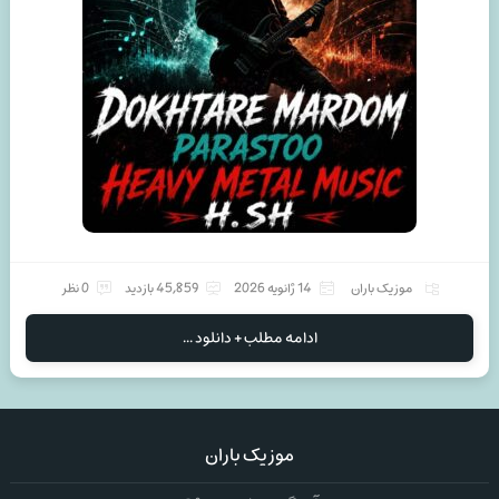
موزیک باران
14 ژانویه 2026
45,859 بازدید
0 نظر
ادامه مطلب + دانلود ...
موزیک باران