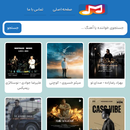
صفحه اصلی
تماس با ما
جستجو
بهزاد رضازاده - صدای تو
میثم خسروی - کوچنی
علیرضا جوادی - نوستالژی
ریمیکس