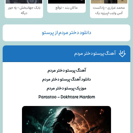
محمد عیاری - پادکست
ماکان بند - توقع
بابک جهانبخش - یه جور
کَس وایب اپیزود یک
دیگه
دانلود دختر مردم از پرستو
آهنگ پرستو دختر مردم
آهنگ پرستو دختر مردم
دانلود آهنگ پرستو دختر مردم
موزیک پرستو دختر مردم
Parastoo – Dokhtare Mardom