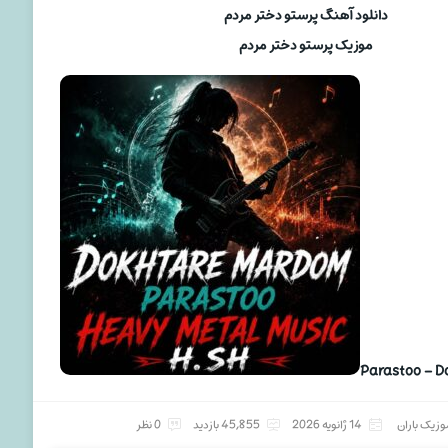
دانلود آهنگ پرستو دختر مردم
موزیک پرستو دختر مردم
Parastoo – 
وزیک باران
14 ژانویه 2026
45,855 بازدید
0 نظر