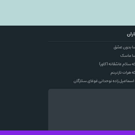
ران
ا بدون عشق
ا ماسک
سلام عاشقانه (کاور)
 هرات نازنینم
اسماعیل زاده نوحدانی غوغای ستارگان
وک