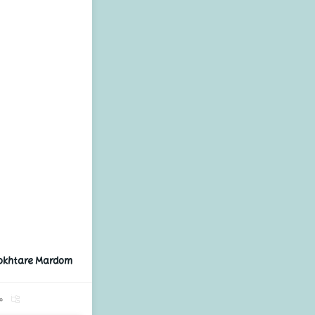
Dokhtare Mardom
م