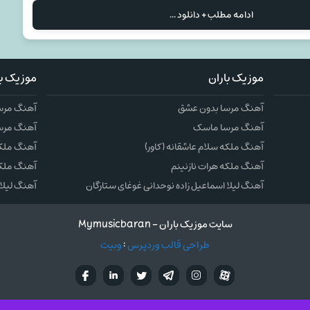
ادامه مطلب + دانلود ...
موزیک باران
موزیک با
آهنگ مرسا بدون عشق
آهنگ مرس
آهنگ مرسا ماسک
آهنگ مرس
آهنگ ملکه سلام عاشقانه (کاور)
آهنگ ملکه 
آهنگ ملکه هرات نازنینم
آهنگ ملکه
آهنگ لیلا اسماعیل زاده نوحدانی غوغای ستارگان
آهنگ لیلا 
سایت موزیک باران - Mymusicbaran
طراحی قالب وردپرس
:
وبیت
آپارات
تلگرام
تويتر
اینستاگرام
لینکدین
فيسب