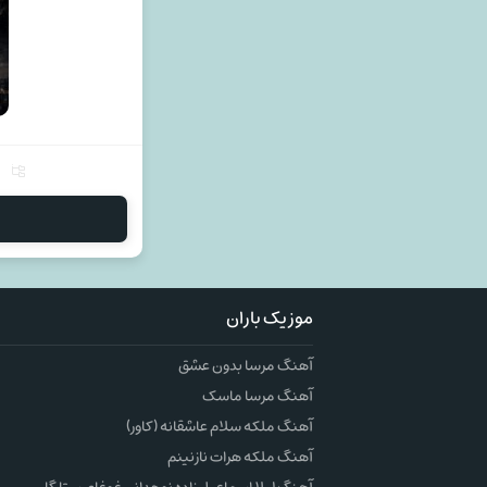
موزیک باران
آهنگ مرسا بدون عشق
آهنگ مرسا ماسک
آهنگ ملکه سلام عاشقانه (کاور)
آهنگ ملکه هرات نازنینم