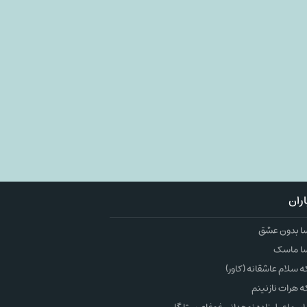
ران
ا بدون عشق
ا ماسک
سلام عاشقانه (کاور)
 هرات نازنینم