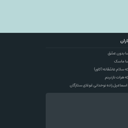
ران
ا بدون عشق
ا ماسک
سلام عاشقانه (کاور)
 هرات نازنینم
اسماعیل زاده نوحدانی غوغای ستارگان
وک