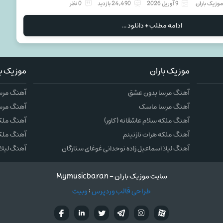
وزیک باران
9 آوریل 2026
24,490 بازدید
0 نظر
ادامه مطلب + دانلود ...
موزیک باران
موزیک با
آهنگ مرسا بدون عشق
آهنگ مرس
آهنگ مرسا ماسک
آهنگ مرس
آهنگ ملکه سلام عاشقانه (کاور)
آهنگ ملکه 
آهنگ ملکه هرات نازنینم
آهنگ ملکه
آهنگ لیلا اسماعیل زاده نوحدانی غوغای ستارگان
آهنگ لیلا 
سایت موزیک باران - Mymusicbaran
طراحی قالب وردپرس
:
وبیت
آپارات
تلگرام
تويتر
اینستاگرام
لینکدین
فيسب