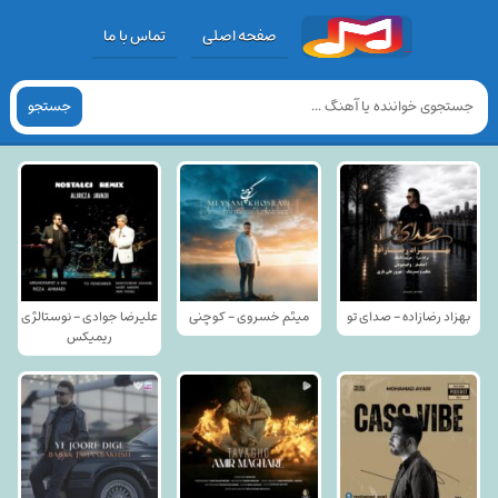
صفحه اصلی
تماس با ما
جستجو
بهزاد رضازاده - صدای تو
میثم خسروی - کوچنی
علیرضا جوادی - نوستالژی
ریمیکس