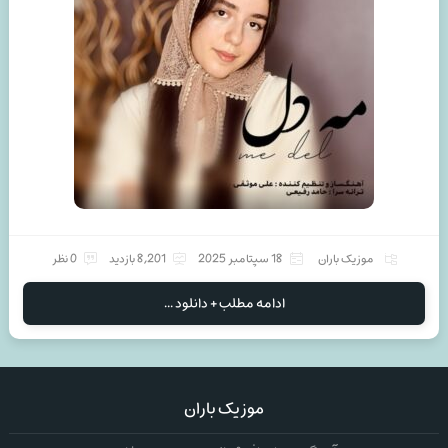
موزیک باران
18 سپتامبر 2025
8,201 بازدید
0 نظر
ادامه مطلب + دانلود ...
موزیک باران