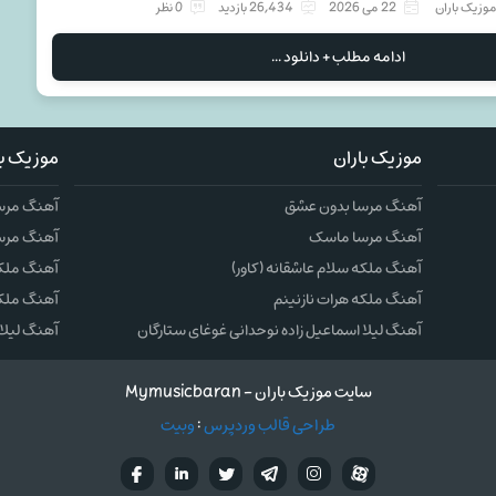
وزیک باران
22 می 2026
26,434 بازدید
0 نظر
ادامه مطلب + دانلود ...
موزیک باران
موزیک با
آهنگ مرسا بدون عشق
آهنگ مرس
آهنگ مرسا ماسک
آهنگ مرس
آهنگ ملکه سلام عاشقانه (کاور)
آهنگ ملکه 
آهنگ ملکه هرات نازنینم
آهنگ ملکه
آهنگ لیلا اسماعیل زاده نوحدانی غوغای ستارگان
آهنگ لیلا 
سایت موزیک باران - Mymusicbaran
طراحی قالب وردپرس
:
وبیت
آپارات
تلگرام
تويتر
اینستاگرام
لینکدین
فيسب