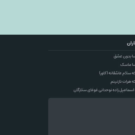
ران
ا بدون عشق
ا ماسک
سلام عاشقانه (کاور)
 هرات نازنینم
اسماعیل زاده نوحدانی غوغای ستارگان
وک