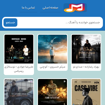
صفحه اصلی
تماس با ما
جستجو
بهزاد رضازاده - صدای تو
میثم خسروی - کوچنی
علیرضا جوادی - نوستالژی
ریمیکس