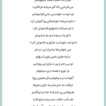
من فردایی که گم میشه تو فکرت
تو خودت خواستی بشی فراموشم
« باتو نمیشه خوشحالی رو آغوش کرد
با تو نمیشه زخمهارو فراموش کرد
با تو یه درمونده ی تو خیابونم
با تو باید خورشید عشق و خاموش کرد»
می خوام رها بشم از این دردام
سایه های زخمی توی شبهام
تو بی رحم ترین دنیای این روزامی
باز تورو با همه بدی میخوام
آغوشت و میخوام مثل همون روزا
حرفات به دلم بشینه جای زخم‌ها
هیچکس پر نمیکنه جات و تو قلبم
هر شب خواب میبینم میای فردا