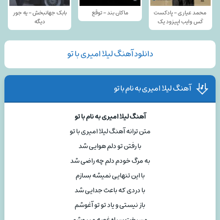
محمد عیاری - پادکست
ماکان بند - توقع
بابک جهانبخش - یه جور
کَس وایب اپیزود یک
دیگه
دانلود آهنگ لیلا امیری با تو
آهنگ لیلا امیری به نام با تو
آهنگ لیلا امیری به نام با تو
متن ترانه آهنگ لیلا امیری با تو
با رفتن تو دلم هوایی شد
به مرگ خودم دلم چه راضی شد
با این تنهایی نمیشه بسازم
با دردی که باعث جدایی شد
باز نیستی و یاد تو تو آغوشم
من رخت سیاه غصه میپوشم