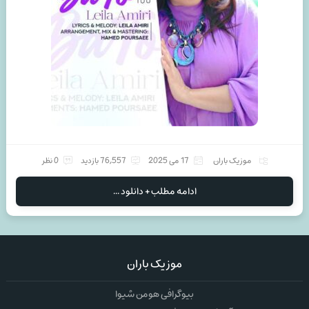
موزیک باران
17 می 2025
76,557 بازدید
0 نظر
ادامه مطلب + دانلود ...
موزیک باران
بیوگرافی هومن شیوا