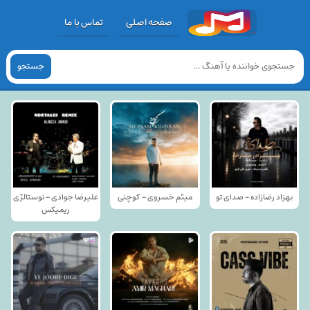
صفحه اصلی
تماس با ما
جستجو
بهزاد رضازاده - صدای تو
میثم خسروی - کوچنی
علیرضا جوادی - نوستالژی
ریمیکس