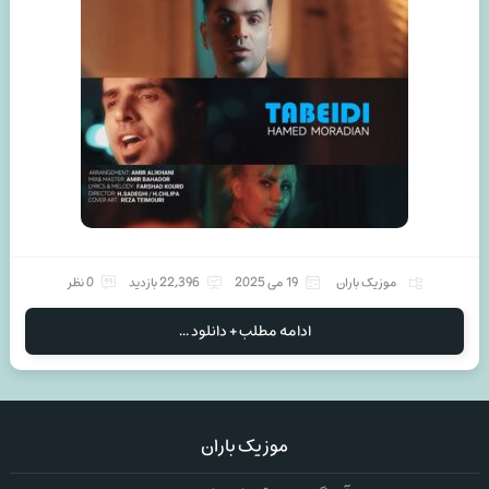
موزیک باران
19 می 2025
22,396 بازدید
0 نظر
ادامه مطلب + دانلود ...
موزیک باران