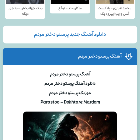
محمد عیاری - پادکست
ماکان بند - توقع
بابک جهانبخش - یه جور
کَس وایب اپیزود یک
دیگه
دانلود آهنگ جدید پرستو دختر مردم
آهنگ پرستو دختر مردم
آهنگ پرستو دختر مردم
دانلود آهنگ پرستو دختر مردم
موزیک پرستو دختر مردم
Parastoo – Dokhtare Mardom