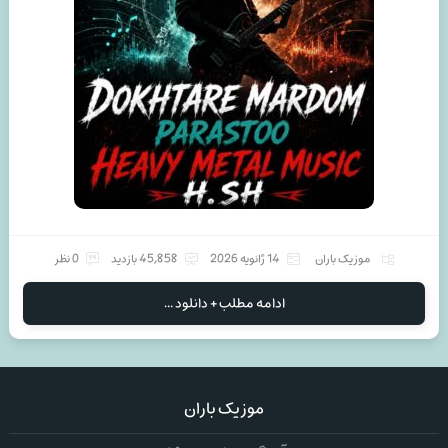
موزیک باران
14 ژانویه 2026
45,858 بازدید
0 نظر
ادامه مطلب + دانلود ...
موزیک باران