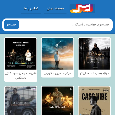
صفحه اصلی
تماس با ما
جستجو
بهزاد رضازاده - صدای تو
میثم خسروی - کوچنی
علیرضا جوادی - نوستالژی
ریمیکس